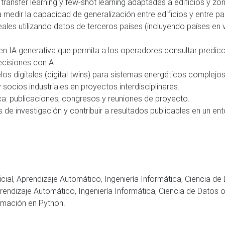
transfer learning y few-shot learning adaptadas a edificios y zo
medir la capacidad de generalización entre edificios y entre pa
eales utilizando datos de terceros países (incluyendo países en v
 en IA generativa que permita a los operadores consultar predic
ecisiones con AI.
los digitales (digital twins) para sistemas energéticos complejos
socios industriales en proyectos interdisciplinares.
fica: publicaciones, congresos y reuniones de proyecto.
 de investigación y contribuir a resultados publicables en un e
ificial, Aprendizaje Automático, Ingeniería Informática, Ciencia d
Aprendizaje Automático, Ingeniería Informática, Ciencia de Datos 
amación en Python.