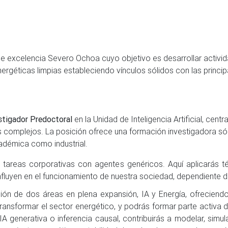
 de excelencia Severo Ochoa cuyo objetivo es desarrollar activi
nergéticas limpias estableciendo vínculos sólidos con las princ
stigador Predoctoral
en la Unidad de Inteligencia Artificial, cent
 complejos. La posición ofrece una formación investigadora só
adémica como industrial.
ar tareas corporativas con agentes genéricos. Aquí aplicarás
influyen en el funcionamiento de nuestra sociedad, dependiente de
ción de dos áreas en plena expansión, IA y Energía, ofreciend
e transformar el sector energético, y podrás formar parte activ
 IA generativa o inferencia causal, contribuirás a modelar, sim