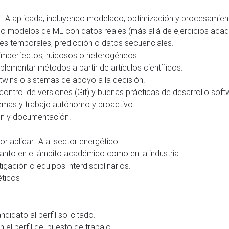
 IA aplicada, incluyendo modelado, optimización y procesamien
o modelos de ML con datos reales (más allá de ejercicios acad
es temporales, predicción o datos secuenciales.
 imperfectos, ruidosos o heterogéneos.
plementar métodos a partir de artículos científicos.
l twins o sistemas de apoyo a la decisión.
ontrol de versiones (Git) y buenas prácticas de desarrollo soft
emas y trabajo autónomo y proactivo.
ón y documentación.
or aplicar IA al sector energético.
 tanto en el ámbito académico como en la industria.
gación o equipos interdisciplinarios.
éticos
didato al perfil solicitado.
 el perfil del puesto de trabajo.